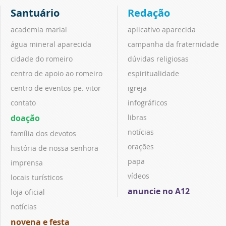
Santuário
Redação
academia marial
aplicativo aparecida
água mineral aparecida
campanha da fraternidade
cidade do romeiro
dúvidas religiosas
centro de apoio ao romeiro
espiritualidade
centro de eventos pe. vitor
igreja
contato
infográficos
doação
libras
notícias
família dos devotos
orações
história de nossa senhora
papa
imprensa
vídeos
locais turísticos
anuncie no A12
loja oficial
notícias
novena e festa