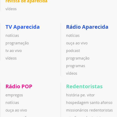
revista de aparecida
vídeos
TV Aparecida
Rádio Aparecida
notícias
notícias
programação
ouça ao vivo
tv ao vivo
podcast
vídeos
programação
programas
vídeos
Rádio POP
Redentoristas
empregos
história pe. vitor
notícias
hospedagem santo afonso
ouça ao vivo
missionários redentoristas