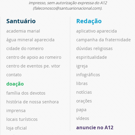
impresso, sem autorização expressa do A12
(faleconosco@santuarionacional.com).
Santuário
Redação
academia marial
aplicativo aparecida
água mineral aparecida
campanha da fraternidade
cidade do romeiro
dúvidas religiosas
centro de apoio ao romeiro
espiritualidade
centro de eventos pe. vitor
igreja
contato
infográficos
doação
libras
notícias
família dos devotos
orações
história de nossa senhora
papa
imprensa
vídeos
locais turísticos
anuncie no A12
loja oficial