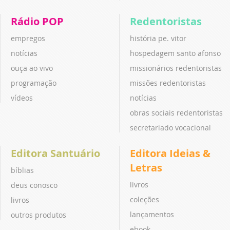
Rádio POP
Redentoristas
empregos
história pe. vitor
notícias
hospedagem santo afonso
ouça ao vivo
missionários redentoristas
programação
missões redentoristas
vídeos
notícias
obras sociais redentoristas
secretariado vocacional
Editora Santuário
Editora Ideias &
Letras
bíblias
livros
deus conosco
coleções
livros
lançamentos
outros produtos
ebook