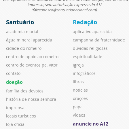
impresso, sem autorização expressa do A12
(faleconosco@santuarionacional.com).
Santuário
Redação
academia marial
aplicativo aparecida
água mineral aparecida
campanha da fraternidade
cidade do romeiro
dúvidas religiosas
centro de apoio ao romeiro
espiritualidade
centro de eventos pe. vitor
igreja
contato
infográficos
doação
libras
notícias
família dos devotos
orações
história de nossa senhora
papa
imprensa
vídeos
locais turísticos
anuncie no A12
loja oficial