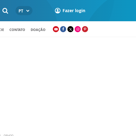
Fazer login
PT
IE
CONTATO
DOAÇÃO
4 - 08H00