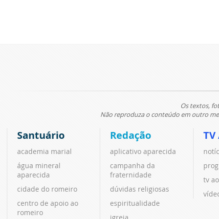
Os textos, fo
Não reproduza o conteúdo em outro meio
Santuário
Redação
TV
academia marial
aplicativo aparecida
notí
água mineral
campanha da
prog
aparecida
fraternidade
tv ao
cidade do romeiro
dúvidas religiosas
víde
centro de apoio ao
espiritualidade
romeiro
igreja