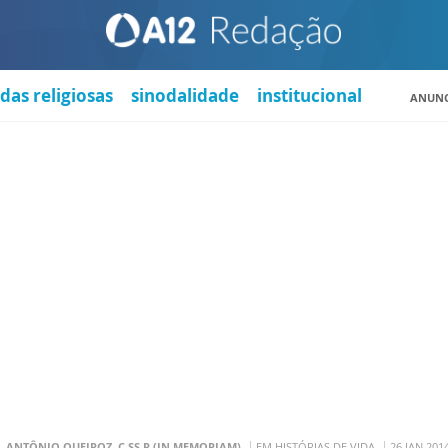
das religiosas
sinodalidade
institucional
ANUNC
. ANTÔNIO QUEIROZ, C.SS.R (IN MEMORIAM)
EM HISTÓRIAS DE VIDA
26 JAN 201