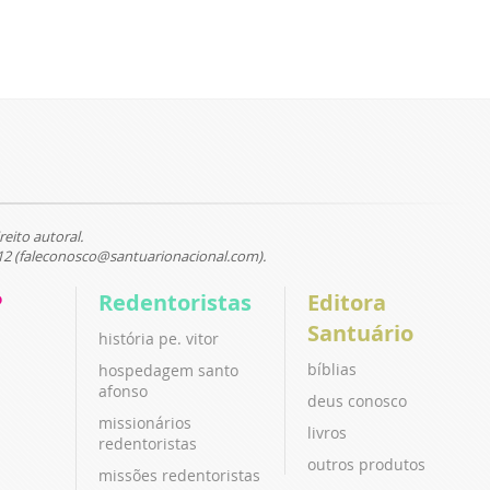
reito autoral.
12 (faleconosco@santuarionacional.com).
P
Redentoristas
Editora
Santuário
história pe. vitor
bíblias
hospedagem santo
afonso
deus conosco
missionários
livros
redentoristas
outros produtos
missões redentoristas