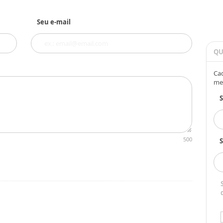
Seu e-mail
QU
Cad
me
500
S