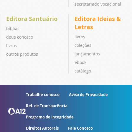
secretariado vocacional
Editora Santuário
Editora Ideias &
Letras
bíblias
livros
deus conosco
coleções
livros
lançamentos
outros produtos
ebook
catálogo
Trabalhe conosco
Aviso de Privacidade
Rel. de Transparência
Programa de Integridade
Direitos Autorais
Fale Conosco