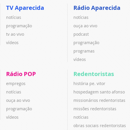
TV Aparecida
Rádio Aparecida
notícias
notícias
programação
ouça ao vivo
tv ao vivo
podcast
vídeos
programação
programas
vídeos
Rádio POP
Redentoristas
empregos
história pe. vitor
notícias
hospedagem santo afonso
ouça ao vivo
missionários redentoristas
programação
missões redentoristas
vídeos
notícias
obras sociais redentoristas