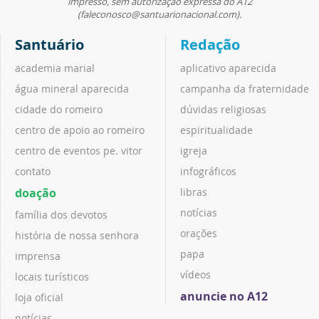
impresso, sem autorização expressa do A12
(faleconosco@santuarionacional.com).
Santuário
Redação
academia marial
aplicativo aparecida
água mineral aparecida
campanha da fraternidade
cidade do romeiro
dúvidas religiosas
centro de apoio ao romeiro
espiritualidade
centro de eventos pe. vitor
igreja
contato
infográficos
doação
libras
notícias
família dos devotos
orações
história de nossa senhora
papa
imprensa
vídeos
locais turísticos
anuncie no A12
loja oficial
notícias