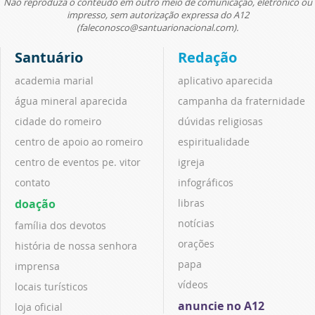
Não reproduza o conteúdo em outro meio de comunicação, eletrônico ou
impresso, sem autorização expressa do A12
(faleconosco@santuarionacional.com).
Santuário
Redação
academia marial
aplicativo aparecida
água mineral aparecida
campanha da fraternidade
cidade do romeiro
dúvidas religiosas
centro de apoio ao romeiro
espiritualidade
centro de eventos pe. vitor
igreja
contato
infográficos
doação
libras
notícias
família dos devotos
orações
história de nossa senhora
papa
imprensa
vídeos
locais turísticos
anuncie no A12
loja oficial