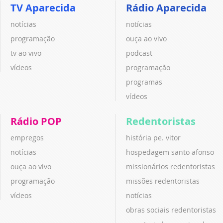
TV Aparecida
Rádio Aparecida
notícias
notícias
programação
ouça ao vivo
tv ao vivo
podcast
vídeos
programação
programas
vídeos
Rádio POP
Redentoristas
empregos
história pe. vitor
notícias
hospedagem santo afonso
ouça ao vivo
missionários redentoristas
programação
missões redentoristas
vídeos
notícias
obras sociais redentoristas