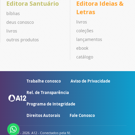
Editora Santuário
Editora Ideias &
Letras
bíblias
livros
deus conosco
coleções
livros
lançamentos
outros produtos
ebook
catálogo
Trabalhe conosco
Aviso de Privacidade
Rel. de Transparência
Programa de Integridade
Direitos Autorais
Fale Conosco
© 2007 - 2026. A12 - Conectados pela fé.