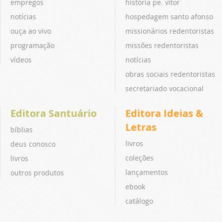
empregos
história pe. vitor
notícias
hospedagem santo afonso
ouça ao vivo
missionários redentoristas
programação
missões redentoristas
vídeos
notícias
obras sociais redentoristas
secretariado vocacional
Editora Santuário
Editora Ideias &
Letras
bíblias
livros
deus conosco
coleções
livros
lançamentos
outros produtos
ebook
catálogo