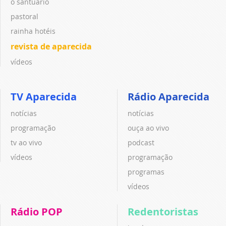
o santuário
pastoral
rainha hotéis
revista de aparecida
vídeos
TV Aparecida
Rádio Aparecida
notícias
notícias
programação
ouça ao vivo
tv ao vivo
podcast
vídeos
programação
programas
vídeos
Rádio POP
Redentoristas