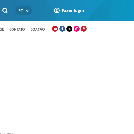
Fazer login
PT
IE
CONTATO
DOAÇÃO
3 - 08H00