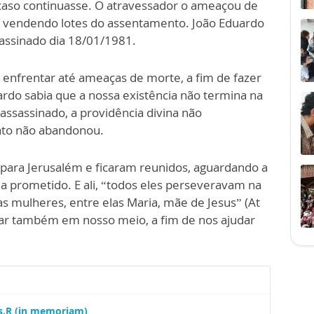
o, caso continuasse. O atravessador o ameaçou de
u vendendo lotes do assentamento. João Eduardo
sassinado dia 18/01/1981.
 enfrentar até ameaças de morte, a fim de fazer
rdo sabia que a nossa existência não termina na
 assassinado, a providência divina não
fato não abandonou.
 para Jerusalém e ficaram reunidos, aguardando a
ia prometido. E ali, “todos eles perseveravam na
mulheres, entre elas Maria, mãe de Jesus” (At
tar também em nosso meio, a fim de nos ajudar
Ss.R (in memoriam)