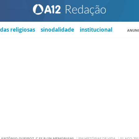
das religiosas
sinodalidade
institucional
ANUNC
. ANTÔNIO QUEIROZ, C.SS.R (IN MEMORIAM)
EM HISTÓRIAS DE VIDA
01 AGO 201