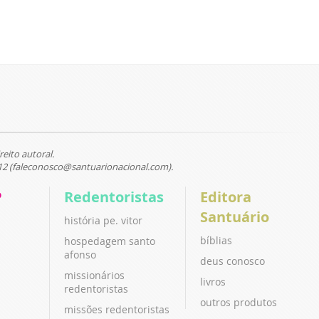
reito autoral.
12 (faleconosco@santuarionacional.com).
P
Redentoristas
Editora
Santuário
história pe. vitor
bíblias
hospedagem santo
afonso
deus conosco
missionários
livros
redentoristas
outros produtos
missões redentoristas