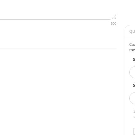
500
QU
Cad
me
S