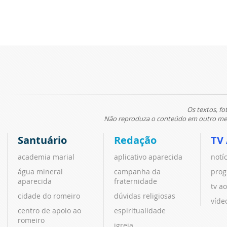
Os textos, fo
Não reproduza o conteúdo em outro meio
Santuário
Redação
TV
academia marial
aplicativo aparecida
notí
água mineral
campanha da
prog
aparecida
fraternidade
tv ao
cidade do romeiro
dúvidas religiosas
víde
centro de apoio ao
espiritualidade
romeiro
igreja