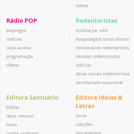
vídeos
Rádio POP
Redentoristas
empregos
história pe. vitor
notícias
hospedagem santo afonso
ouça ao vivo
missionários redentoristas
programação
missões redentoristas
vídeos
notícias
obras sociais redentoristas
secretariado vocacional
Editora Santuário
Editora Ideias &
Letras
bíblias
livros
deus conosco
coleções
livros
lançamentos
outros produtos