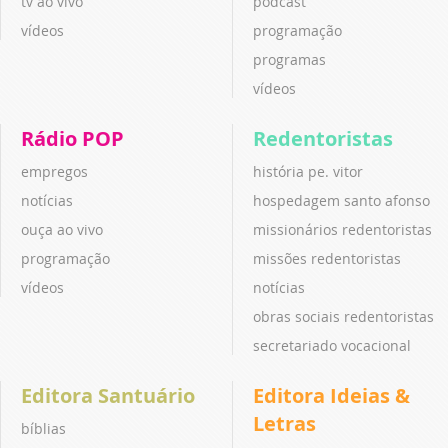
tv ao vivo
podcast
vídeos
programação
programas
vídeos
Rádio POP
Redentoristas
empregos
história pe. vitor
notícias
hospedagem santo afonso
ouça ao vivo
missionários redentoristas
programação
missões redentoristas
vídeos
notícias
obras sociais redentoristas
secretariado vocacional
Editora Santuário
Editora Ideias &
Letras
bíblias