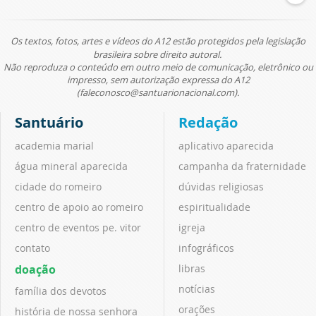
Os textos, fotos, artes e vídeos do A12 estão protegidos pela legislação
brasileira sobre direito autoral.
Não reproduza o conteúdo em outro meio de comunicação, eletrônico ou
impresso, sem autorização expressa do A12
(faleconosco@santuarionacional.com).
Santuário
Redação
academia marial
aplicativo aparecida
água mineral aparecida
campanha da fraternidade
cidade do romeiro
dúvidas religiosas
centro de apoio ao romeiro
espiritualidade
centro de eventos pe. vitor
igreja
contato
infográficos
doação
libras
notícias
família dos devotos
orações
história de nossa senhora