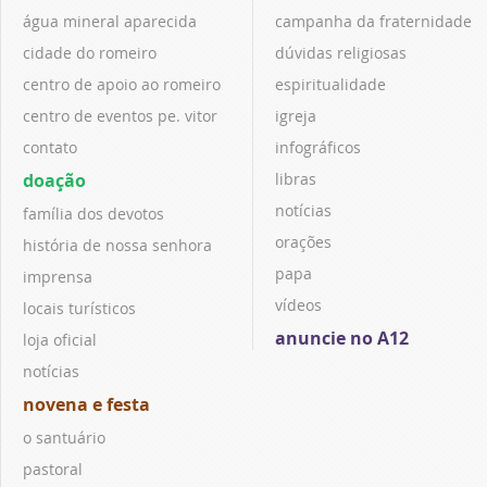
água mineral aparecida
campanha da fraternidade
cidade do romeiro
dúvidas religiosas
centro de apoio ao romeiro
espiritualidade
centro de eventos pe. vitor
igreja
contato
infográficos
doação
libras
notícias
família dos devotos
orações
história de nossa senhora
papa
imprensa
vídeos
locais turísticos
anuncie no A12
loja oficial
notícias
novena e festa
o santuário
pastoral