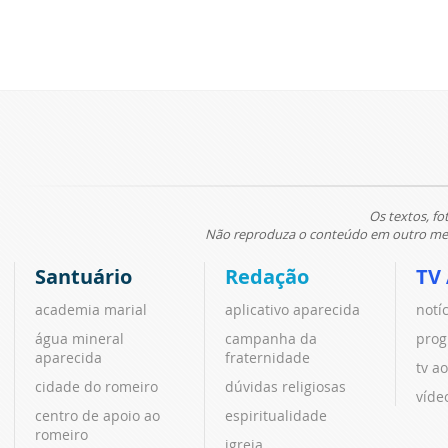
Os textos, fo
Não reproduza o conteúdo em outro meio
Santuário
Redação
TV
academia marial
aplicativo aparecida
notí
água mineral
campanha da
prog
aparecida
fraternidade
tv ao
cidade do romeiro
dúvidas religiosas
víde
centro de apoio ao
espiritualidade
romeiro
igreja