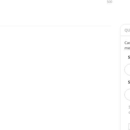
500
QU
Cad
me
S