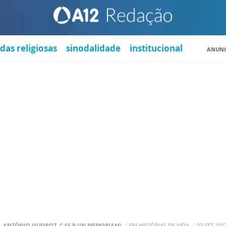
das religiosas
sinodalidade
institucional
ANUNC
. ANTÔNIO QUEIROZ, C.SS.R (IN MEMORIAM)
EM HISTÓRIAS DE VIDA
03 SET 201