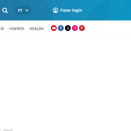
Fazer login
PT
IE
CONTATO
DOAÇÃO
2 - 00H00