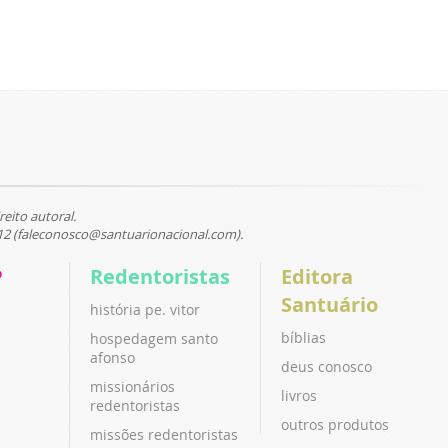
reito autoral.
12 (faleconosco@santuarionacional.com).
P
Redentoristas
Editora
Santuário
história pe. vitor
bíblias
hospedagem santo
afonso
deus conosco
missionários
livros
redentoristas
outros produtos
missões redentoristas