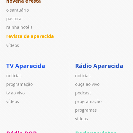
novena e festa
o santuário
pastoral
rainha hotéis
revista de aparecida
vídeos
TV Aparecida
Rádio Aparecida
notícias
notícias
programação
ouça ao vivo
tv ao vivo
podcast
vídeos
programação
programas
vídeos