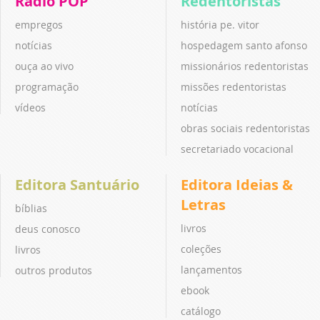
Rádio POP
Redentoristas
empregos
história pe. vitor
notícias
hospedagem santo afonso
ouça ao vivo
missionários redentoristas
programação
missões redentoristas
vídeos
notícias
obras sociais redentoristas
secretariado vocacional
Editora Santuário
Editora Ideias &
Letras
bíblias
livros
deus conosco
coleções
livros
lançamentos
outros produtos
ebook
catálogo