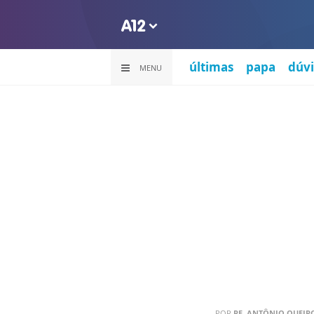
últimas
papa
dúvi
MENU
POR
PE. ANTÔNIO QUEIRO