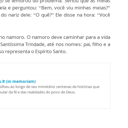
ogo se lembrou do problema. Sentiu que as meias
 ela e perguntou: “Bem, você viu minhas meias?”
do nariz dele: “O quê?” Ele disse na hora: “Você
o no namoro. O namoro deve caminhar para a vida
antíssima Trindade, até nos nomes: pai, filho e a
o representa o Espírito Santo.
Ss.R (in memoriam)
colheu ao longo de seu ministério centenas de histórias que
ular da fé e das realidades do povo de Deus.