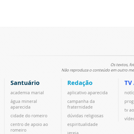
Os textos, fo
Não reproduza o conteúdo em outro meio
Santuário
Redação
TV
academia marial
aplicativo aparecida
notí
água mineral
campanha da
prog
aparecida
fraternidade
tv ao
cidade do romeiro
dúvidas religiosas
víde
centro de apoio ao
espiritualidade
romeiro
igreja