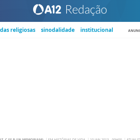
das religiosas
sinodalidade
institucional
ANUNC
Z, C.SS.R (IN MEMORIAM)
EM HISTÓRIAS DE VIDA
10 JAN 2013 - 00H00
ATUALIZ