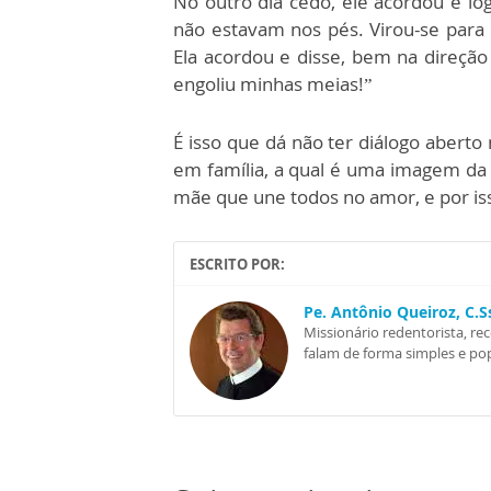
No outro dia cedo, ele acordou e l
não estavam nos pés. Virou-se para
Ela acordou e disse, bem na direção 
engoliu minhas meias!”
É isso que dá não ter diálogo abert
em família, a qual é uma imagem da S
mãe que une todos no amor, e por iss
ESCRITO POR:
Pe. Antônio Queiroz, C.
Missionário redentorista, re
falam de forma simples e pop