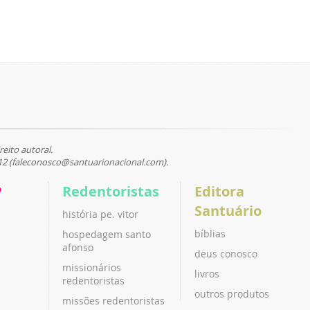
reito autoral.
12 (faleconosco@santuarionacional.com).
P
Redentoristas
Editora
Santuário
história pe. vitor
bíblias
hospedagem santo
afonso
deus conosco
missionários
livros
redentoristas
outros produtos
missões redentoristas