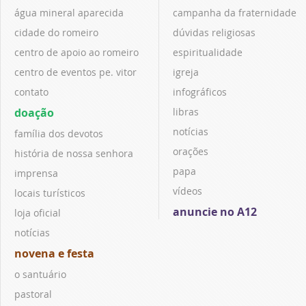
água mineral aparecida
campanha da fraternidade
cidade do romeiro
dúvidas religiosas
centro de apoio ao romeiro
espiritualidade
centro de eventos pe. vitor
igreja
contato
infográficos
doação
libras
notícias
família dos devotos
orações
história de nossa senhora
papa
imprensa
vídeos
locais turísticos
anuncie no A12
loja oficial
notícias
novena e festa
o santuário
pastoral