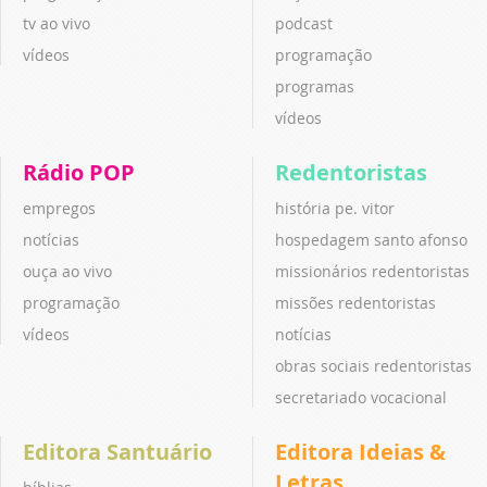
tv ao vivo
podcast
vídeos
programação
programas
vídeos
Rádio POP
Redentoristas
empregos
história pe. vitor
notícias
hospedagem santo afonso
ouça ao vivo
missionários redentoristas
programação
missões redentoristas
vídeos
notícias
obras sociais redentoristas
secretariado vocacional
Editora Santuário
Editora Ideias &
Letras