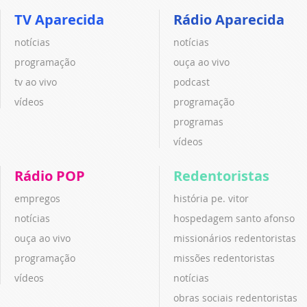
TV Aparecida
Rádio Aparecida
notícias
notícias
programação
ouça ao vivo
tv ao vivo
podcast
vídeos
programação
programas
vídeos
Rádio POP
Redentoristas
empregos
história pe. vitor
notícias
hospedagem santo afonso
ouça ao vivo
missionários redentoristas
programação
missões redentoristas
vídeos
notícias
obras sociais redentoristas