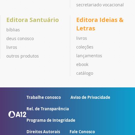
secretariado vocacional
Editora Santuário
Editora Ideias &
Letras
bíblias
livros
deus conosco
coleções
livros
lançamentos
outros produtos
ebook
catálogo
Trabalhe conosco
Aviso de Privacidade
Rel. de Transparência
Programa de Integridade
Direitos Autorais
Fale Conosco