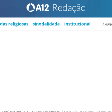
das religiosas
sinodalidade
institucional
ANUNC
. ANTÔNIO QUEIROZ, C.SS.R (IN MEMORIAM)
EM HISTÓRIAS DE VIDA
05 JUN 201