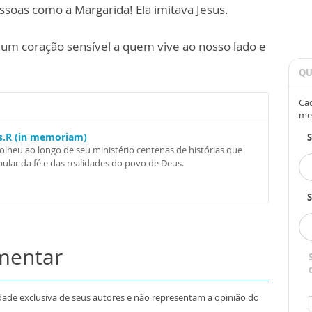
soas como a Margarida! Ela imitava Jesus.
 um coração sensível a quem vive ao nosso lado e
QU
Cad
me
Ss.R (in memoriam)
colheu ao longo de seu ministério centenas de histórias que
ular da fé e das realidades do povo de Deus.
S
omentar
dade exclusiva de seus autores e não representam a opinião do