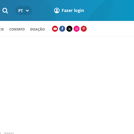
Fazer login
PT
IE
CONTATO
DOAÇÃO
2 - 00H00