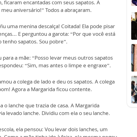
am, ficaram encantadas com seus sapatos. A
o meu aniversário!” Todos a abraçaram.
 Viu uma menina descalça! Coitada! Ela pode pisar
ças... E perguntou a garota: “Por que você está
ão tenho sapatos. Sou pobre”.
 para a mãe: “Posso levar meus outros sapatos
espondeu: “Sim, mas antes o limpe e engraxe”.
hamou a colega de lado e deu os sapatos. A colega
bom! Agora a Margarida ficou contente.
a o lanche que trazia de casa. A Margarida
 levado lanche. Dividiu com ela o seu lanche.
 escola, ela pensou: Vou levar dois lanches, um
. Como a mãe tinha ido à feira, ela mesma pegou