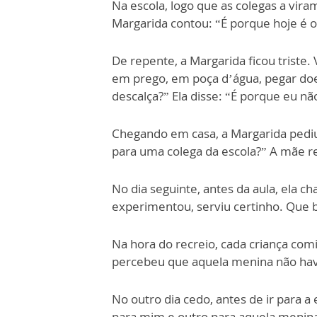
Na escola, logo que as colegas a vir
Margarida contou: “É porque hoje é 
De repente, a Margarida ficou triste.
em prego, em poça d’água, pegar doen
descalça?” Ela disse: “É porque eu n
Chegando em casa, a Margarida pediu
para uma colega da escola?” A mãe r
No dia seguinte, antes da aula, ela c
experimentou, serviu certinho. Que 
Na hora do recreio, cada criança comi
percebeu que aquela menina não havia
No outro dia cedo, antes de ir para a
para mim e outro para aquela menina