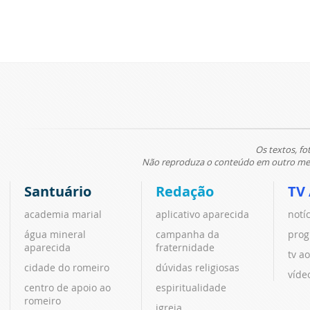
Os textos, fo
Não reproduza o conteúdo em outro meio
Santuário
Redação
TV
academia marial
aplicativo aparecida
notí
água mineral
campanha da
prog
aparecida
fraternidade
tv ao
cidade do romeiro
dúvidas religiosas
víde
centro de apoio ao
espiritualidade
romeiro
igreja