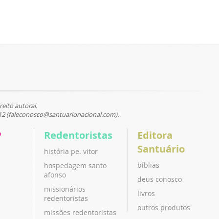
reito autoral.
12 (faleconosco@santuarionacional.com).
P
Redentoristas
Editora
Santuário
história pe. vitor
bíblias
hospedagem santo
afonso
deus conosco
missionários
livros
redentoristas
outros produtos
missões redentoristas