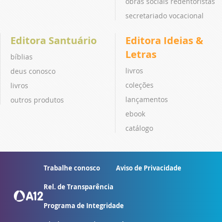
obras sociais redentoristas
secretariado vocacional
Editora Santuário
Editora Ideias &
Letras
bíblias
livros
deus conosco
coleções
livros
lançamentos
outros produtos
ebook
catálogo
Trabalhe conosco
Aviso de Privacidade
Rel. de Transparência
Programa de Integridade