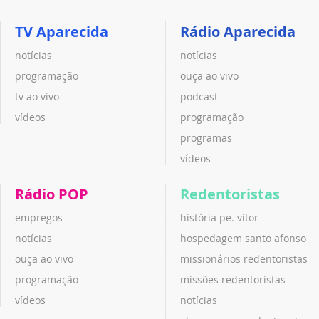
TV Aparecida
Rádio Aparecida
notícias
notícias
programação
ouça ao vivo
tv ao vivo
podcast
vídeos
programação
programas
vídeos
Rádio POP
Redentoristas
empregos
história pe. vitor
notícias
hospedagem santo afonso
ouça ao vivo
missionários redentoristas
programação
missões redentoristas
vídeos
notícias