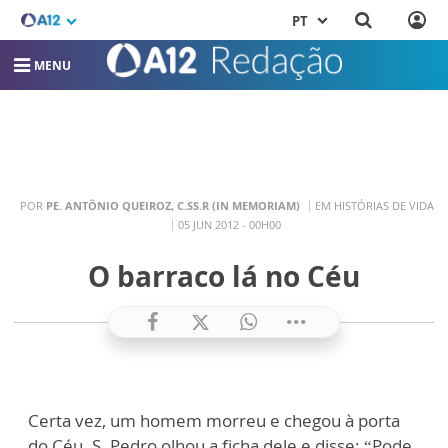
PT
MENU
POR
PE. ANTÔNIO QUEIROZ, C.SS.R (IN MEMORIAM)
EM HISTÓRIAS DE VIDA
05 JUN 2012 - 00H00
O barraco lá no Céu
Certa vez, um homem morreu e chegou à porta
do Céu. S. Pedro olhou a ficha dele e disse: “Pode