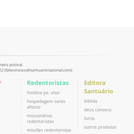
reito autoral.
12 (faleconosco@santuarionacional.com).
P
Redentoristas
Editora
Santuário
história pe. vitor
bíblias
hospedagem santo
afonso
deus conosco
missionários
livros
redentoristas
outros produtos
missões redentoristas