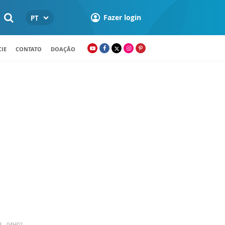
Fazer login
PT
IE
CONTATO
DOAÇÃO
3 - 04H02