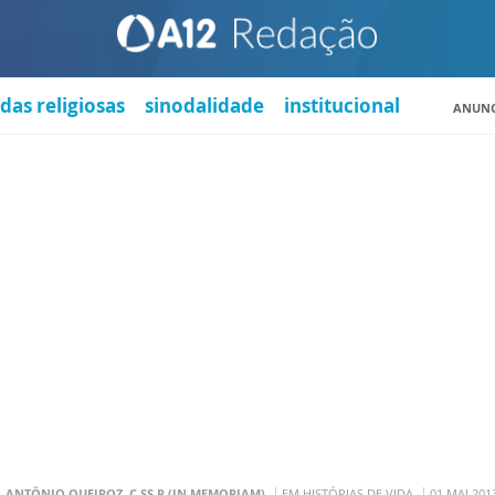
das religiosas
sinodalidade
institucional
ANUNC
. ANTÔNIO QUEIROZ, C.SS.R (IN MEMORIAM)
EM HISTÓRIAS DE VIDA
01 MAI 201