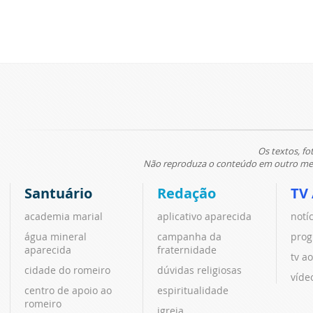
Os textos, fo
Não reproduza o conteúdo em outro meio
Santuário
Redação
TV
academia marial
aplicativo aparecida
notí
água mineral
campanha da
prog
aparecida
fraternidade
tv ao
cidade do romeiro
dúvidas religiosas
víde
centro de apoio ao
espiritualidade
romeiro
igreja