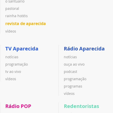
o santuário
pastoral
rainha hotéis
revista de aparecida
vídeos
TV Aparecida
Rádio Aparecida
notícias
notícias
programação
ouça ao vivo
tv ao vivo
podcast
vídeos
programação
programas
vídeos
Rádio POP
Redentoristas