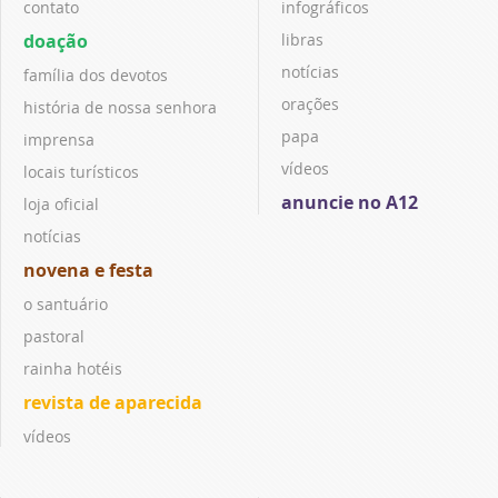
contato
infográficos
doação
libras
notícias
família dos devotos
orações
história de nossa senhora
papa
imprensa
vídeos
locais turísticos
anuncie no A12
loja oficial
notícias
novena e festa
o santuário
pastoral
rainha hotéis
revista de aparecida
vídeos