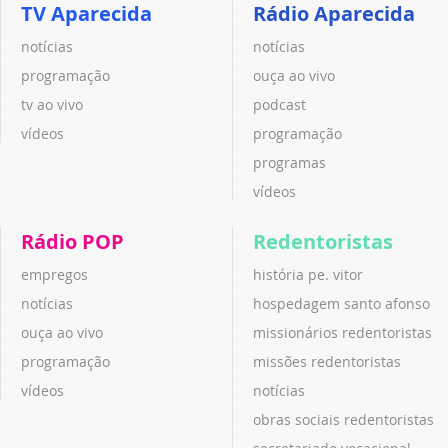
TV Aparecida
Rádio Aparecida
notícias
notícias
programação
ouça ao vivo
tv ao vivo
podcast
vídeos
programação
programas
vídeos
Rádio POP
Redentoristas
empregos
história pe. vitor
notícias
hospedagem santo afonso
ouça ao vivo
missionários redentoristas
programação
missões redentoristas
vídeos
notícias
obras sociais redentoristas