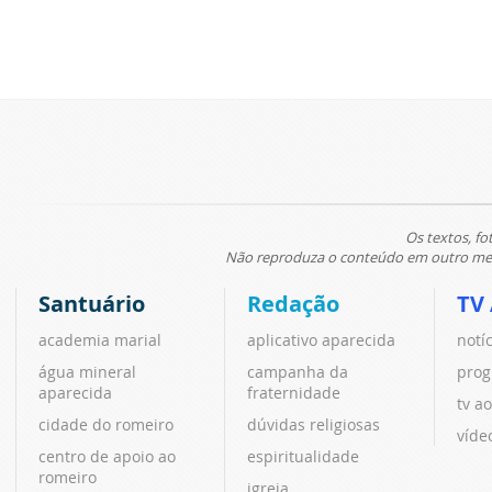
Os textos, fo
Não reproduza o conteúdo em outro meio
Santuário
Redação
TV
academia marial
aplicativo aparecida
notí
água mineral
campanha da
prog
aparecida
fraternidade
tv ao
cidade do romeiro
dúvidas religiosas
víde
centro de apoio ao
espiritualidade
romeiro
igreja