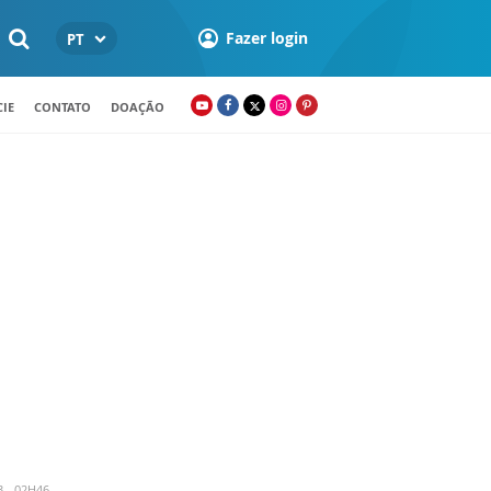
Fazer login
PT
IE
CONTATO
DOAÇÃO
3 - 02H46