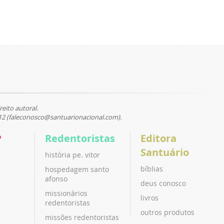
reito autoral.
12 (faleconosco@santuarionacional.com).
P
Redentoristas
Editora
Santuário
história pe. vitor
bíblias
hospedagem santo
afonso
deus conosco
missionários
livros
redentoristas
outros produtos
missões redentoristas