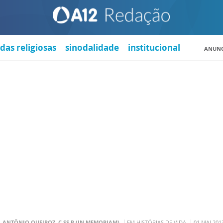
das religiosas
sinodalidade
institucional
ANUNC
. ANTÔNIO QUEIROZ, C.SS.R (IN MEMORIAM)
EM HISTÓRIAS DE VIDA
01 MAI 201