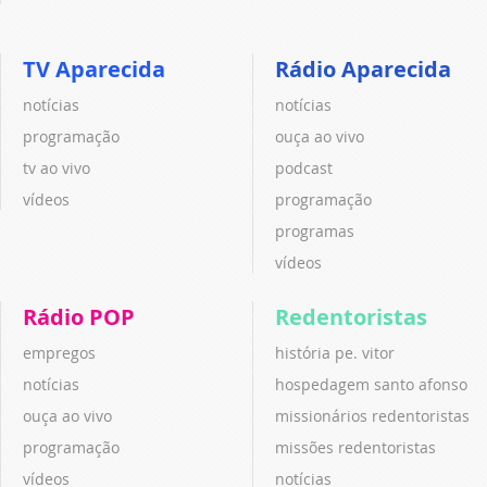
TV Aparecida
Rádio Aparecida
notícias
notícias
programação
ouça ao vivo
tv ao vivo
podcast
vídeos
programação
programas
vídeos
Rádio POP
Redentoristas
empregos
história pe. vitor
notícias
hospedagem santo afonso
ouça ao vivo
missionários redentoristas
programação
missões redentoristas
vídeos
notícias