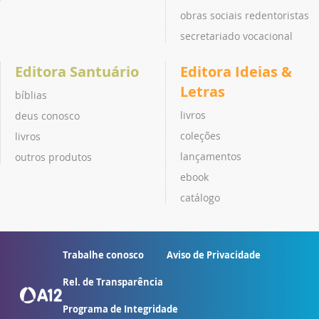
obras sociais redentoristas
secretariado vocacional
Editora Santuário
Editora Ideias &
Letras
bíblias
livros
deus conosco
coleções
livros
lançamentos
outros produtos
ebook
catálogo
Trabalhe conosco
Aviso de Privacidade
Rel. de Transparência
Programa de Integridade