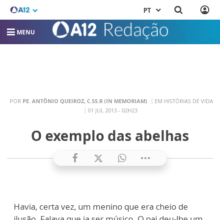
PT
MENU
POR
PE. ANTÔNIO QUEIROZ, C.SS.R (IN MEMORIAM)
EM HISTÓRIAS DE VIDA
01 JUL 2013 - 02H23
O exemplo das abelhas
Havia, certa vez, um menino que era cheio de
ilusão. Falava que ia ser músico. O pai deu-lhe um