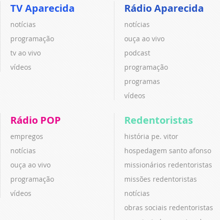
TV Aparecida
Rádio Aparecida
notícias
notícias
programação
ouça ao vivo
tv ao vivo
podcast
vídeos
programação
programas
vídeos
Rádio POP
Redentoristas
empregos
história pe. vitor
notícias
hospedagem santo afonso
ouça ao vivo
missionários redentoristas
programação
missões redentoristas
vídeos
notícias
obras sociais redentoristas