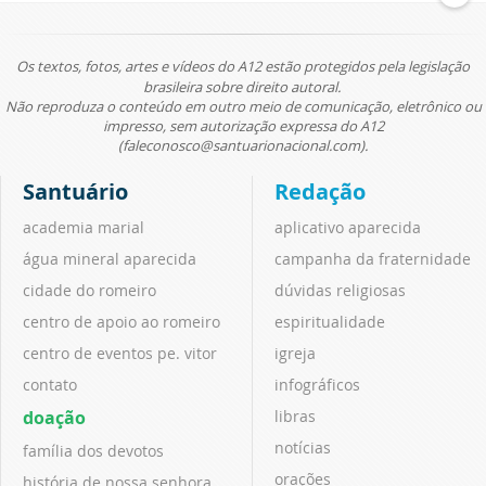
Os textos, fotos, artes e vídeos do A12 estão protegidos pela legislação
brasileira sobre direito autoral.
Não reproduza o conteúdo em outro meio de comunicação, eletrônico ou
impresso, sem autorização expressa do A12
(faleconosco@santuarionacional.com).
Santuário
Redação
academia marial
aplicativo aparecida
água mineral aparecida
campanha da fraternidade
cidade do romeiro
dúvidas religiosas
centro de apoio ao romeiro
espiritualidade
centro de eventos pe. vitor
igreja
contato
infográficos
doação
libras
notícias
família dos devotos
orações
história de nossa senhora