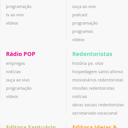
programação
ouça ao vivo
tv ao vivo
podcast
vídeos
programação
programas
vídeos
Rádio POP
Redentoristas
empregos
história pe. vitor
notícias
hospedagem santo afonso
ouça ao vivo
missionários redentoristas
programação
missões redentoristas
vídeos
notícias
obras sociais redentoristas
secretariado vocacional
Editora Santuário
Editora Ideias &