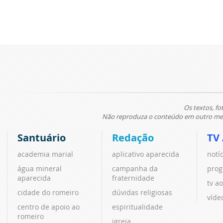
Os textos, fo
Não reproduza o conteúdo em outro meio
Santuário
Redação
TV
academia marial
aplicativo aparecida
notí
água mineral
campanha da
prog
aparecida
fraternidade
tv ao
cidade do romeiro
dúvidas religiosas
víde
centro de apoio ao
espiritualidade
romeiro
igreja