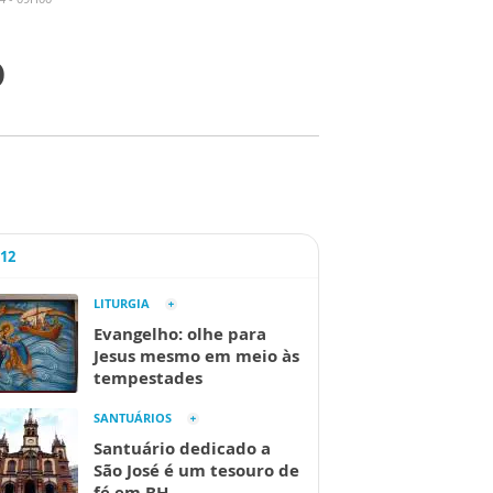
o
A12
LITURGIA
Evangelho: olhe para
Jesus mesmo em meio às
tempestades
SANTUÁRIOS
Santuário dedicado a
São José é um tesouro de
fé em BH