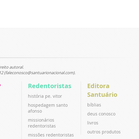
reito autoral.
12 (faleconosco@santuarionacional.com).
P
Redentoristas
Editora
Santuário
história pe. vitor
bíblias
hospedagem santo
afonso
deus conosco
missionários
livros
redentoristas
outros produtos
missões redentoristas