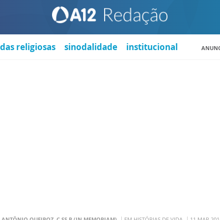
das religiosas
sinodalidade
institucional
ANUNC
. ANTÔNIO QUEIROZ, C.SS.R (IN MEMORIAM)
EM HISTÓRIAS DE VIDA
11 MAR 201