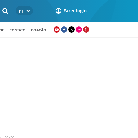
Fazer login
PT
IE
CONTATO
DOAÇÃO
4 - 09H00