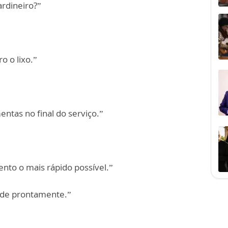
ardineiro?”
o o lixo.”
mentas no final do serviço.”
nto o mais rápido possível.”
nde prontamente.”