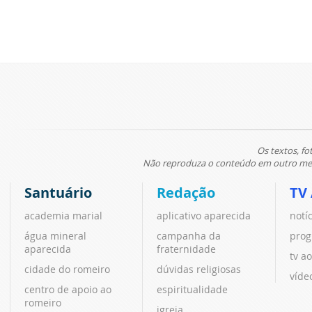
Os textos, fo
Não reproduza o conteúdo em outro meio
Santuário
Redação
TV
academia marial
aplicativo aparecida
notí
água mineral
campanha da
prog
aparecida
fraternidade
tv ao
cidade do romeiro
dúvidas religiosas
víde
centro de apoio ao
espiritualidade
romeiro
igreja