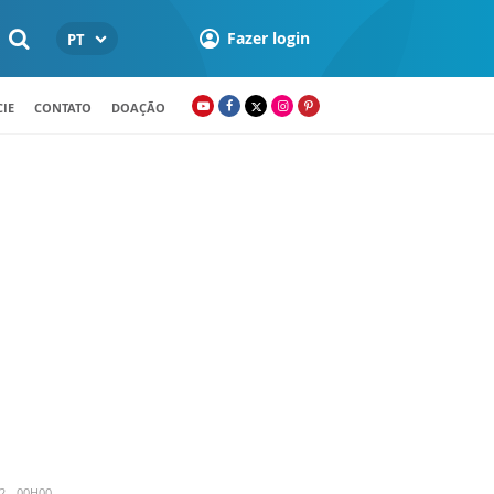
Fazer login
PT
IE
CONTATO
DOAÇÃO
2 - 00H00