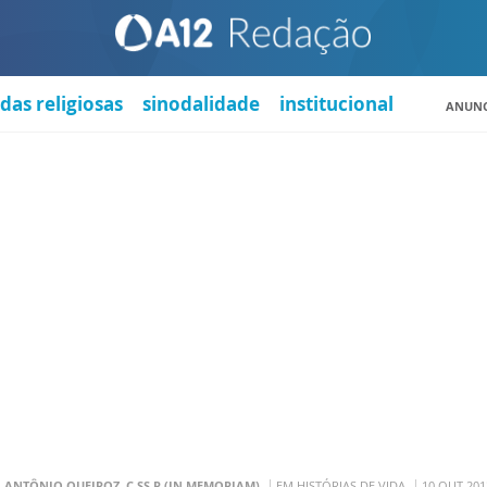
das religiosas
sinodalidade
institucional
ANUNC
. ANTÔNIO QUEIROZ, C.SS.R (IN MEMORIAM)
EM HISTÓRIAS DE VIDA
10 OUT 201