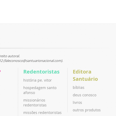
reito autoral.
12 (faleconosco@santuarionacional.com).
P
Redentoristas
Editora
Santuário
história pe. vitor
bíblias
hospedagem santo
afonso
deus conosco
missionários
livros
redentoristas
outros produtos
missões redentoristas