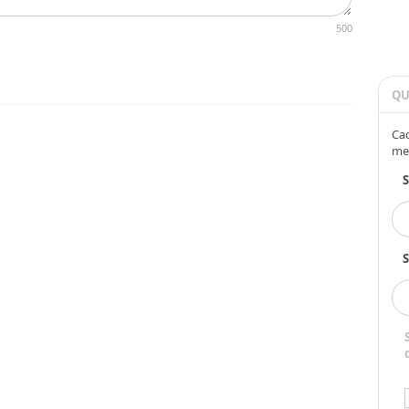
500
QU
Cad
me
S