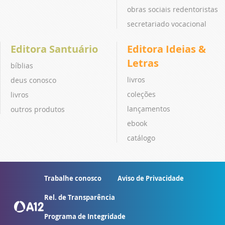
obras sociais redentoristas
secretariado vocacional
Editora Santuário
Editora Ideias &
Letras
bíblias
livros
deus conosco
coleções
livros
lançamentos
outros produtos
ebook
catálogo
Trabalhe conosco
Aviso de Privacidade
Rel. de Transparência
Programa de Integridade