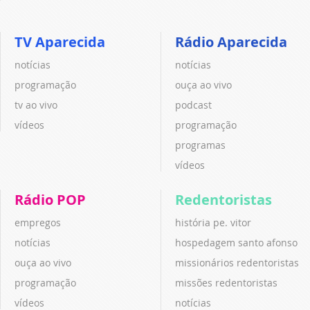
TV Aparecida
Rádio Aparecida
notícias
notícias
programação
ouça ao vivo
tv ao vivo
podcast
vídeos
programação
programas
vídeos
Rádio POP
Redentoristas
empregos
história pe. vitor
notícias
hospedagem santo afonso
ouça ao vivo
missionários redentoristas
programação
missões redentoristas
vídeos
notícias