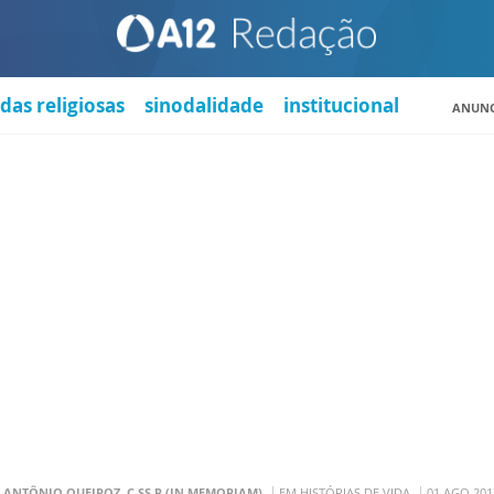
das religiosas
sinodalidade
institucional
ANUNC
. ANTÔNIO QUEIROZ, C.SS.R (IN MEMORIAM)
EM HISTÓRIAS DE VIDA
01 AGO 201