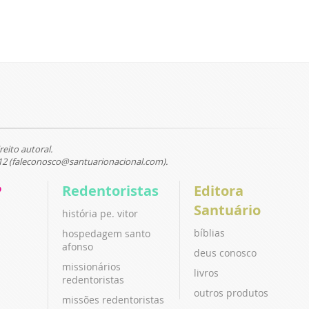
reito autoral.
12 (faleconosco@santuarionacional.com).
P
Redentoristas
Editora
Santuário
história pe. vitor
bíblias
hospedagem santo
afonso
deus conosco
missionários
livros
redentoristas
outros produtos
missões redentoristas