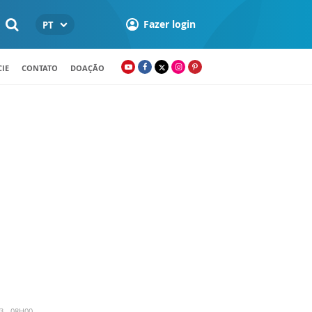
Fazer login
PT
IE
CONTATO
DOAÇÃO
3 - 08H00