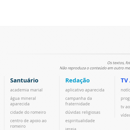
Os textos, fo
Não reproduza o conteúdo em outro meio
Santuário
Redação
TV
academia marial
aplicativo aparecida
notí
água mineral
campanha da
prog
aparecida
fraternidade
tv ao
cidade do romeiro
dúvidas religiosas
víde
centro de apoio ao
espiritualidade
romeiro
igreja