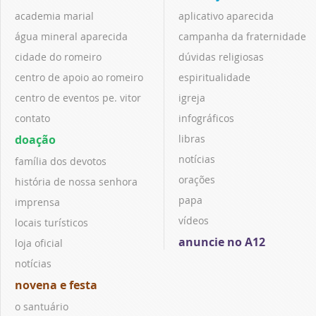
academia marial
aplicativo aparecida
água mineral aparecida
campanha da fraternidade
cidade do romeiro
dúvidas religiosas
centro de apoio ao romeiro
espiritualidade
centro de eventos pe. vitor
igreja
contato
infográficos
doação
libras
notícias
família dos devotos
orações
história de nossa senhora
papa
imprensa
vídeos
locais turísticos
anuncie no A12
loja oficial
notícias
novena e festa
o santuário