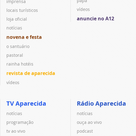
papa
imprensa
vídeos
locais turísticos
anuncie no A12
loja oficial
notícias
novena e festa
o santuário
pastoral
rainha hotéis
revista de aparecida
vídeos
TV Aparecida
Rádio Aparecida
notícias
notícias
programação
ouça ao vivo
tv ao vivo
podcast