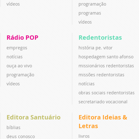
vídeos
programação
programas
vídeos
Rádio POP
Redentoristas
empregos
história pe. vitor
notícias
hospedagem santo afonso
ouça ao vivo
missionários redentoristas
programação
missões redentoristas
vídeos
notícias
obras sociais redentoristas
secretariado vocacional
Editora Santuário
Editora Ideias &
Letras
bíblias
livros
deus conosco