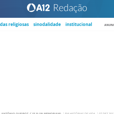
das religiosas
sinodalidade
institucional
ANUNC
. ANTÔNIO QUEIROZ, C.SS.R (IN MEMORIAM)
EM HISTÓRIAS DE VIDA
07 DEZ 201