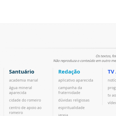
Os textos, fo
Não reproduza o conteúdo em outro meio
Santuário
Redação
TV
academia marial
aplicativo aparecida
notí
água mineral
campanha da
prog
aparecida
fraternidade
tv ao
cidade do romeiro
dúvidas religiosas
víde
centro de apoio ao
espiritualidade
romeiro
igreja