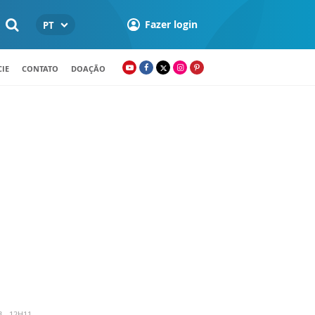
Fazer login
PT
IE
CONTATO
DOAÇÃO
3 - 12H11