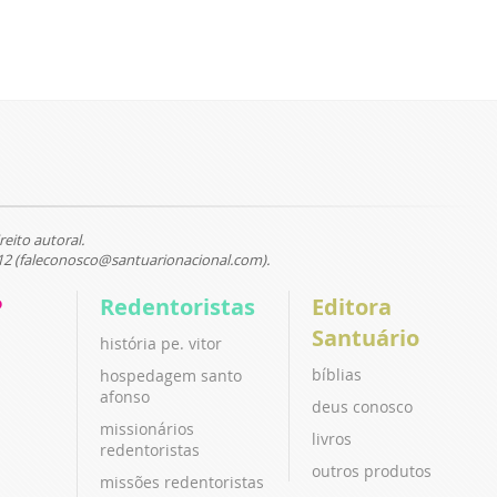
reito autoral.
12 (faleconosco@santuarionacional.com).
P
Redentoristas
Editora
Santuário
história pe. vitor
bíblias
hospedagem santo
afonso
deus conosco
missionários
livros
redentoristas
outros produtos
missões redentoristas