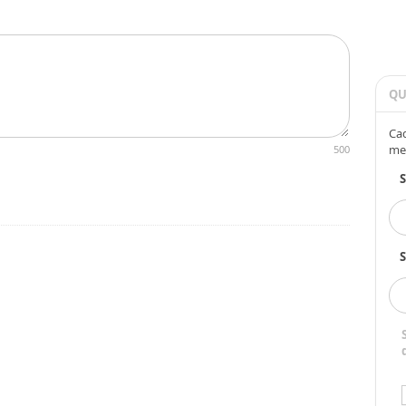
QU
Cad
me
500
S