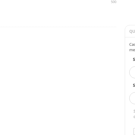
500
QU
Cad
me
S