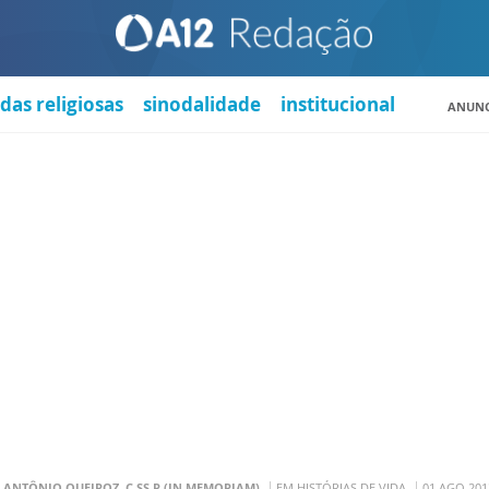
das religiosas
sinodalidade
institucional
ANUNC
. ANTÔNIO QUEIROZ, C.SS.R (IN MEMORIAM)
EM HISTÓRIAS DE VIDA
01 AGO 201