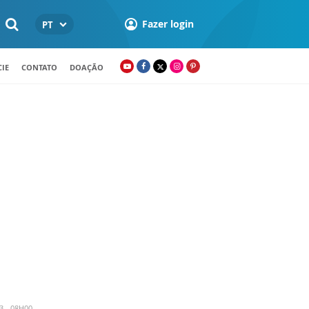
Fazer login
PT
IE
CONTATO
DOAÇÃO
3 - 08H00