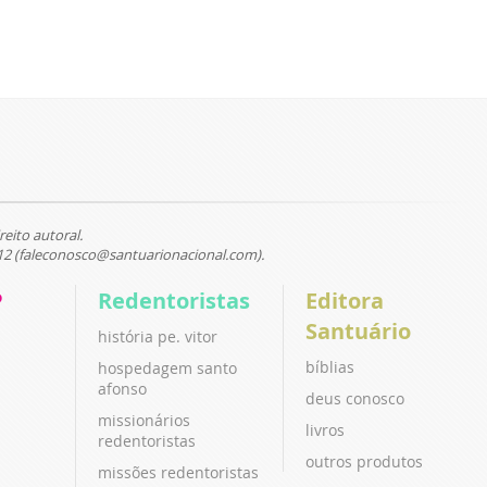
reito autoral.
12 (faleconosco@santuarionacional.com).
P
Redentoristas
Editora
Santuário
história pe. vitor
bíblias
hospedagem santo
afonso
deus conosco
missionários
livros
redentoristas
outros produtos
missões redentoristas