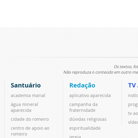
Os textos, fo
Não reproduza o conteúdo em outro meio
Santuário
Redação
TV
academia marial
aplicativo aparecida
notí
água mineral
campanha da
prog
aparecida
fraternidade
tv ao
cidade do romeiro
dúvidas religiosas
víde
centro de apoio ao
espiritualidade
romeiro
igreja