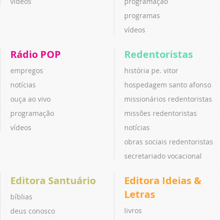
vídeos
programação
programas
vídeos
Rádio POP
Redentoristas
empregos
história pe. vitor
notícias
hospedagem santo afonso
ouça ao vivo
missionários redentoristas
programação
missões redentoristas
vídeos
notícias
obras sociais redentoristas
secretariado vocacional
Editora Santuário
Editora Ideias &
Letras
bíblias
livros
deus conosco