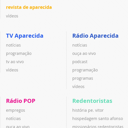
revista de aparecida
vídeos
TV Aparecida
Rádio Aparecida
notícias
notícias
programação
ouça ao vivo
tv ao vivo
podcast
vídeos
programação
programas
vídeos
Rádio POP
Redentoristas
empregos
história pe. vitor
notícias
hospedagem santo afonso
ouça ao vivo
missionários redentoristas