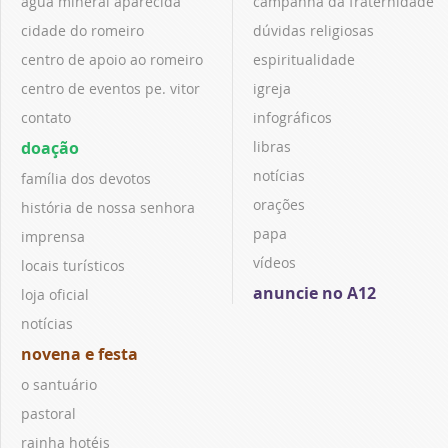
água mineral aparecida
campanha da fraternidade
cidade do romeiro
dúvidas religiosas
centro de apoio ao romeiro
espiritualidade
centro de eventos pe. vitor
igreja
contato
infográficos
doação
libras
notícias
família dos devotos
orações
história de nossa senhora
papa
imprensa
vídeos
locais turísticos
anuncie no A12
loja oficial
notícias
novena e festa
o santuário
pastoral
rainha hotéis