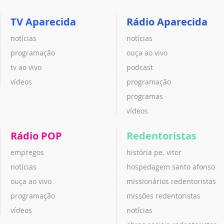
TV Aparecida
Rádio Aparecida
notícias
notícias
programação
ouça ao vivo
tv ao vivo
podcast
vídeos
programação
programas
vídeos
Rádio POP
Redentoristas
empregos
história pe. vitor
notícias
hospedagem santo afonso
ouça ao vivo
missionários redentoristas
programação
missões redentoristas
vídeos
notícias