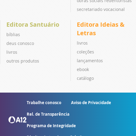
obras sociais redentoristas
secretariado vocacional
Editora Santuário
Editora Ideias &
Letras
bíblias
livros
deus conosco
coleções
livros
lançamentos
outros produtos
ebook
catálogo
Trabalhe conosco
Aviso de Privacidade
Rel. de Transparência
Programa de Integridade