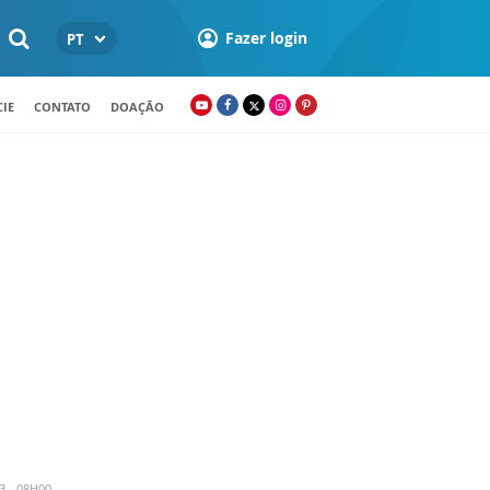
Fazer login
PT
IE
CONTATO
DOAÇÃO
3 - 08H00