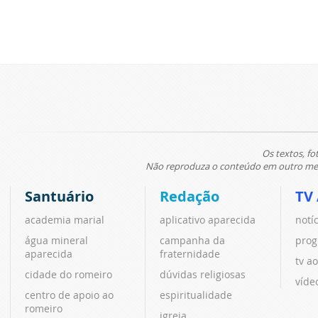
Os textos, fo
Não reproduza o conteúdo em outro meio
Santuário
Redação
TV
academia marial
aplicativo aparecida
notí
água mineral
campanha da
prog
aparecida
fraternidade
tv ao
cidade do romeiro
dúvidas religiosas
víde
centro de apoio ao
espiritualidade
romeiro
igreja