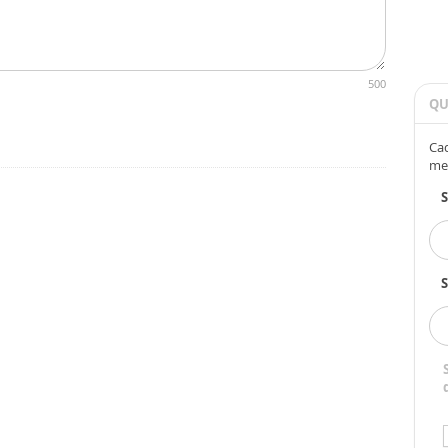
500
QU
Cad
me
S