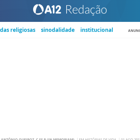
das religiosas
sinodalidade
institucional
ANUNC
. ANTÔNIO QUEIROZ, C.SS.R (IN MEMORIAM)
EM HISTÓRIAS DE VIDA
01 AGO 201