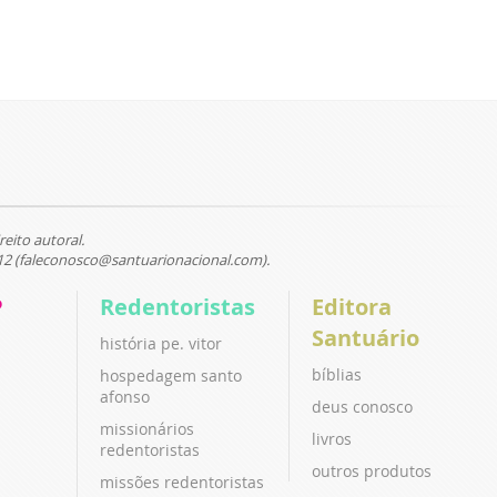
reito autoral.
12 (faleconosco@santuarionacional.com).
P
Redentoristas
Editora
Santuário
história pe. vitor
bíblias
hospedagem santo
afonso
deus conosco
missionários
livros
redentoristas
outros produtos
missões redentoristas