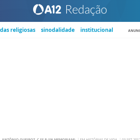
das religiosas
sinodalidade
institucional
ANUNC
. ANTÔNIO QUEIROZ, C.SS.R (IN MEMORIAM)
EM HISTÓRIAS DE VIDA
03 SET 201