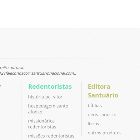
reito autoral.
12 (faleconosco@santuarionacional.com).
P
Redentoristas
Editora
Santuário
história pe. vitor
bíblias
hospedagem santo
afonso
deus conosco
missionários
livros
redentoristas
outros produtos
missões redentoristas