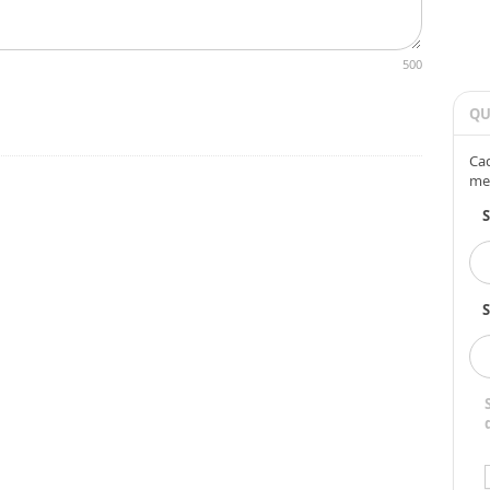
500
QU
Cad
me
S