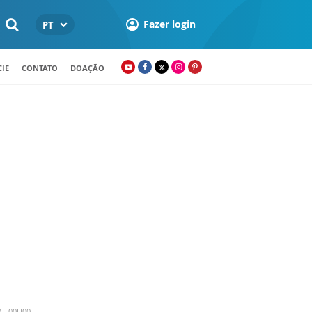
Fazer login
PT
IE
CONTATO
DOAÇÃO
2 - 00H00