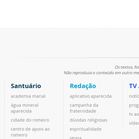
Os textos, fo
Não reproduza o conteúdo em outro meio
Santuário
Redação
TV
academia marial
aplicativo aparecida
notí
água mineral
campanha da
prog
aparecida
fraternidade
tv ao
cidade do romeiro
dúvidas religiosas
víde
centro de apoio ao
espiritualidade
romeiro
igreja