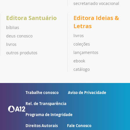
secretariado vocacional
Editora Santuário
Editora Ideias &
Letras
bíblias
livros
deus conosco
coleções
livros
lançamentos
outros produtos
ebook
catálogo
Trabalhe conosco
Aviso de Privacidade
Rel. de Transparência
Programa de Integridade
Direitos Autorais
Fale Conosco