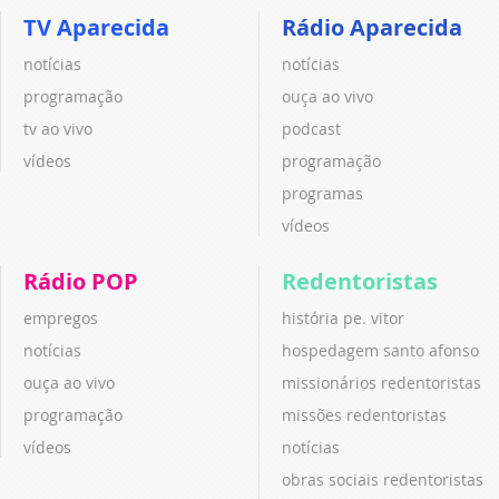
TV Aparecida
Rádio Aparecida
notícias
notícias
programação
ouça ao vivo
tv ao vivo
podcast
vídeos
programação
programas
vídeos
Rádio POP
Redentoristas
empregos
história pe. vitor
notícias
hospedagem santo afonso
ouça ao vivo
missionários redentoristas
programação
missões redentoristas
vídeos
notícias
obras sociais redentoristas