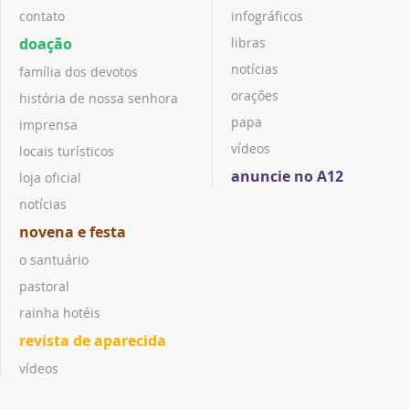
contato
infográficos
doação
libras
notícias
família dos devotos
orações
história de nossa senhora
papa
imprensa
vídeos
locais turísticos
anuncie no A12
loja oficial
notícias
novena e festa
o santuário
pastoral
rainha hotéis
revista de aparecida
vídeos