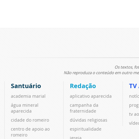
Os textos, fo
Não reproduza o conteúdo em outro meio
Santuário
Redação
TV
academia marial
aplicativo aparecida
notí
água mineral
campanha da
prog
aparecida
fraternidade
tv ao
cidade do romeiro
dúvidas religiosas
víde
centro de apoio ao
espiritualidade
romeiro
igreja