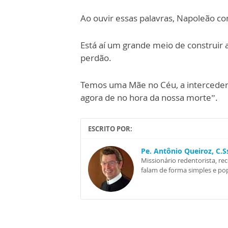
Ao ouvir essas palavras, Napoleão c
Está aí um grande meio de construir a
perdão.
Temos uma Mãe no Céu, a interceder j
ag
o
ra de no hora da nossa morte”.
ESCRITO POR:
Pe. Antônio Queiroz, C.
Missionário redentorista, re
falam de forma simples e pop