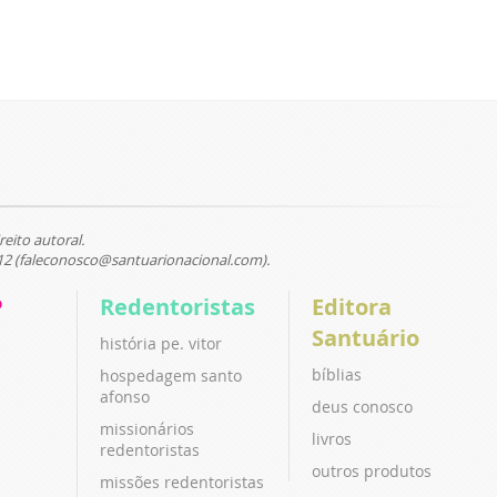
reito autoral.
12 (faleconosco@santuarionacional.com).
P
Redentoristas
Editora
Santuário
história pe. vitor
bíblias
hospedagem santo
afonso
deus conosco
missionários
livros
redentoristas
outros produtos
missões redentoristas