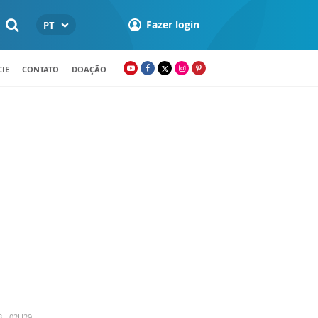
Fazer login
PT
IE
CONTATO
DOAÇÃO
3 - 02H29