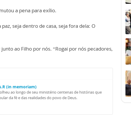
omutou a pena para ex
í
lio.
 paz, seja dentro de c
a
sa, seja fora dela: O
unto ao Filho por nós. “Rogai por nós pecadores,
Ss.R (in memoriam)
colheu ao longo de seu ministério centenas de histórias que
ular da fé e das realidades do povo de Deus.