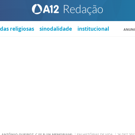
das religiosas
sinodalidade
institucional
ANUNC
. ANTÔNIO QUEIROZ, C.SS.R (IN MEMORIAM)
EM HISTÓRIAS DE VIDA
26 DEZ 201