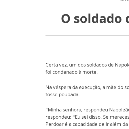
O soldado 
Certa vez, um dos soldados de Napo
foi co
n
denado à morte.
Na véspera da execução, a mãe do sol
fo
s
se poupada.
“Minha senhora, respondeu Nap
oleã
re
s
pondeu: “Eu sei disso. Se merece
Perdoar é a c
a
pacid
ade
de ir além da 