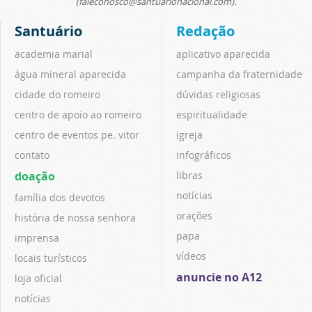
(faleconosco@santuarionacional.com).
Santuário
Redação
academia marial
aplicativo aparecida
água mineral aparecida
campanha da fraternidade
cidade do romeiro
dúvidas religiosas
centro de apoio ao romeiro
espiritualidade
centro de eventos pe. vitor
igreja
contato
infográficos
doação
libras
notícias
família dos devotos
orações
história de nossa senhora
papa
imprensa
vídeos
locais turísticos
anuncie no A12
loja oficial
notícias