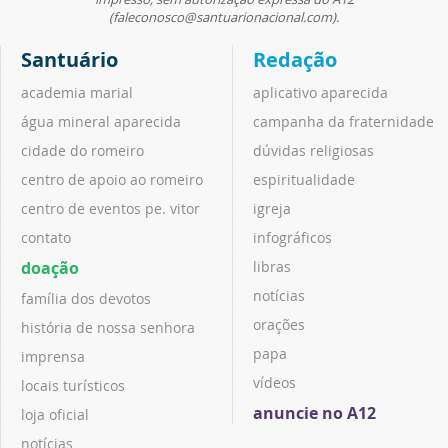
(faleconosco@santuarionacional.com).
Santuário
Redação
academia marial
aplicativo aparecida
água mineral aparecida
campanha da fraternidade
cidade do romeiro
dúvidas religiosas
centro de apoio ao romeiro
espiritualidade
centro de eventos pe. vitor
igreja
contato
infográficos
doação
libras
notícias
família dos devotos
orações
história de nossa senhora
papa
imprensa
vídeos
locais turísticos
anuncie no A12
loja oficial
notícias