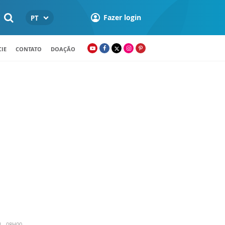
Fazer login
PT
IE
CONTATO
DOAÇÃO
4 - 08H00