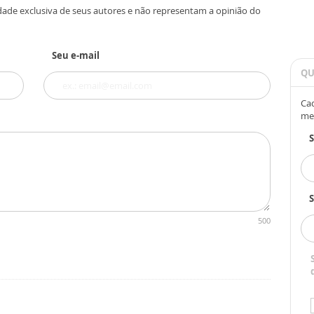
dade exclusiva de seus autores e não representam a opinião do
Seu e-mail
QU
Cad
me
S
500