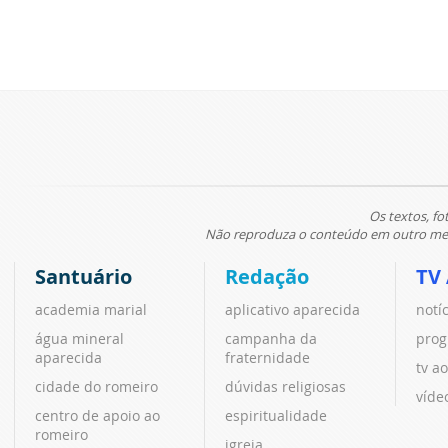
Os textos, fo
Não reproduza o conteúdo em outro meio
Santuário
Redação
TV
academia marial
aplicativo aparecida
notí
água mineral
campanha da
prog
aparecida
fraternidade
tv ao
cidade do romeiro
dúvidas religiosas
víde
centro de apoio ao
espiritualidade
romeiro
igreja