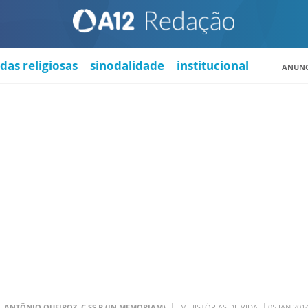
das religiosas
sinodalidade
institucional
ANUNC
. ANTÔNIO QUEIROZ, C.SS.R (IN MEMORIAM)
EM HISTÓRIAS DE VIDA
05 JAN 201