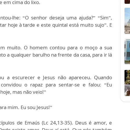
e em cima do lixo.
tou-lhe: “O senhor deseja uma ajuda?” “Sim”,
ar hoje à tarde e este quintal está muito sujo”. E
aram muito. O homem contou para o moço a sua
to a qualquer barulho na frente da casa, para ir lá
ou a escurecer e Jesus não apareceu. Quando
convidou o rapaz para sentar-se e falou: “Eu
 hoje, mas não veio!”
ara mim. Eu sou Jesus!”
scípulos de Emaús (Lc 24,13-35). Deus é amor, e
 Onde existe amor, Deus aí está. Que nós também