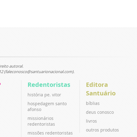
reito autoral.
12 (faleconosco@santuarionacional.com).
P
Redentoristas
Editora
Santuário
história pe. vitor
bíblias
hospedagem santo
afonso
deus conosco
missionários
livros
redentoristas
outros produtos
missões redentoristas